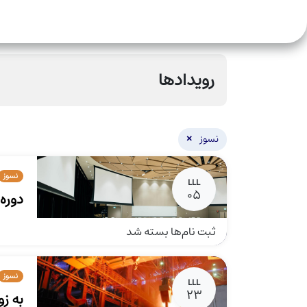
صفحه اصلی
دوره‌ها
خدمات
انجمن
رو
رویدادها
×
نسوز
نسوز
LLL
05
دوره
ثبت نام‌ها بسته شد
نسوز
LLL
23
به ز