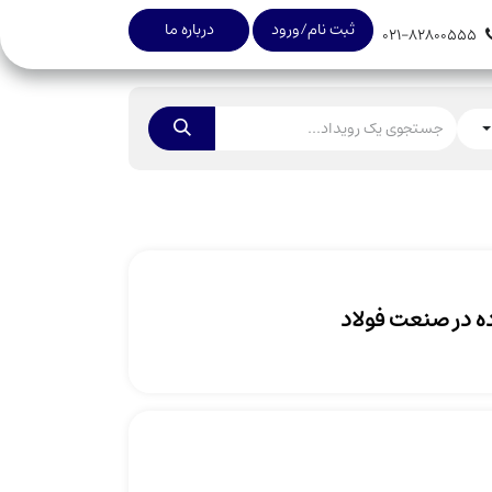
ثبت نام/ورود
درباره ما
021-82800555
ده در صنعت فولاد