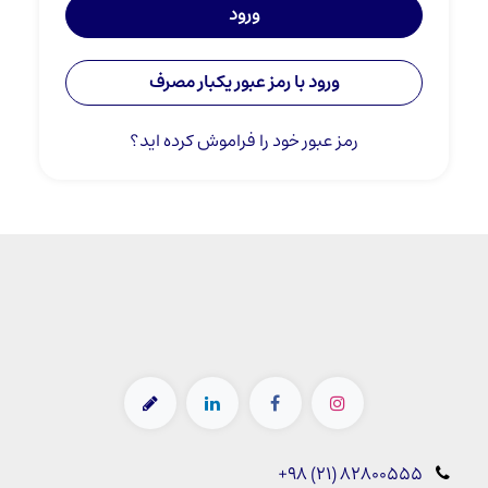
ورود
ورود با رمز عبور یکبار مصرف
رمز عبور خود را فراموش کرده اید؟
+98 (21) 82800555